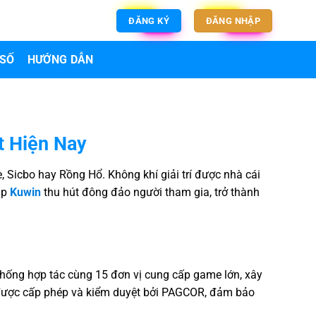
ĐĂNG KÝ
ĐĂNG NHẬP
 SỐ
HƯỚNG DẪN
t Hiện Nay
e, Sicbo hay Rồng Hổ. Không khí giải trí được nhà cái
úp
Kuwin
thu hút đông đảo người tham gia, trở thành
thống hợp tác cùng 15 đơn vị cung cấp game lớn, xây
u được cấp phép và kiểm duyệt bởi PAGCOR, đảm bảo