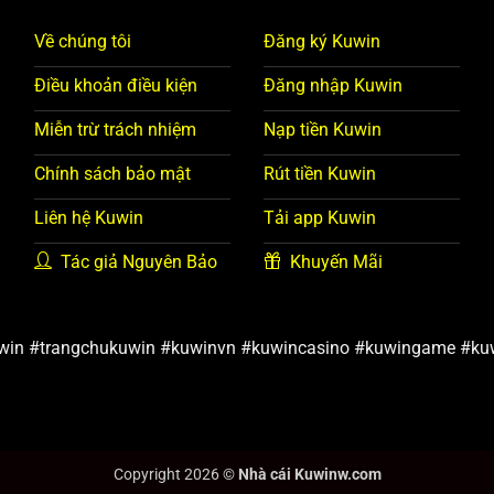
iên an tâm gắn bó lâu dài với hệ thống.
Về chúng tôi
Đăng ký Kuwin
g đầu
Điều khoản điều kiện
Đăng nhập Kuwin
 cái không ngừng mở rộng hợp tác với các đơn vị phát hành gam
Miễn trừ trách nhiệm
Nạp tiền Kuwin
Chính sách bảo mật
Rút tiền Kuwin
 thống và hiện đại, mang đến bàn chơi trực quan với nhiều hiệu 
Liên hệ Kuwin
Tải app Kuwin
giao tiếp tốt và tạo nhiều phiên bản game
Casino Kuwin
độc quyề
ức tiền đặt trong các ván linh hoạt phù hợp với nhiều nhóm ng
Tác giả Nguyên Bảo
Khuyến Mãi
à nhiều biến thể trò chơi giúp tăng tính giải trí.
win #trangchukuwin #kuwinvn #kuwincasino #kuwingame #k
Copyright 2026 ©
Nhà cái Kuwinw.com